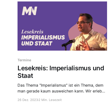
Termine
Lesekreis: Imperialismus und
Staat
Das Thema "Imperialismus" ist ein Thema, dem
man gerade kaum ausweichen kann. Wir erleben
derzeit eine rasante Verschärfung
26 Dez. 2023
2 Min. Lesezeit
geopolitischer Spannungen, und aus gutem
Grund hat deshalb in linken Kreisen die Debatte