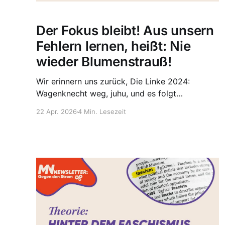
Der Fokus bleibt! Aus unsern
Fehlern lernen, heißt: Nie
wieder Blumenstrauß!
Wir erinnern uns zurück, Die Linke 2024:
Wagenknecht weg, juhu, und es folgt
Wahlniederlage auf Wahlniederlage. Trotz
22 Apr. 2026
4 Min. Lesezeit
Redesign vom Logo bis zum Sound, ist die
Partei weit entfernt von Erneuerung. Die Linke
taucht in Umfragen nur noch unter Sonstiges
auf und es scheint unvorstellbar, dass die Linke
wieder in den