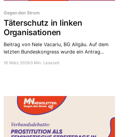
Gegen den Strom
Täterschutz in linken
Organisationen
Beitrag von Nele Vacariu, BG Allgäu. Auf dem
letzten Bundeskongress wurde ein Antrag
angenommen, der die Zusammenarbeit der
16 März 2026
3 Min. Lesezeit
Linksjugend [’solid] mit der „Föderation
klassenkämpferischer Organisationen“ (FKO)
sowie dem „Kommunistischen Aufbau“ (KA)
ausschließt, beides Organisationen, mit denen
vor allem auf Basisgruppenebene Bündnisse
bestanden, beispielsweise in Regensburg[1]
oder Hannover[2]. Der