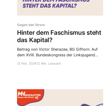
Gegen den Strom
Hinter dem Faschismus steht
das Kapital?
Beitrag von Victor Sherazee, BG Gifhorn. Auf
dem XVIII. Bundeskongress der Linksjugend
['solid] wurde ein Änderungsantrag der
12 Feb. 2026
12 Min. Lesezeit
Delegation des Landesverbandes Berlin an den
Leitantrag angenommen, der aus meiner Sicht
falsche Vorstellungen über die Kausalbeziehung
zwischen Kapitalismus und Faschismus enthält
sowie über die Unterstützung der AfD durch
Kapitalist:innen. In