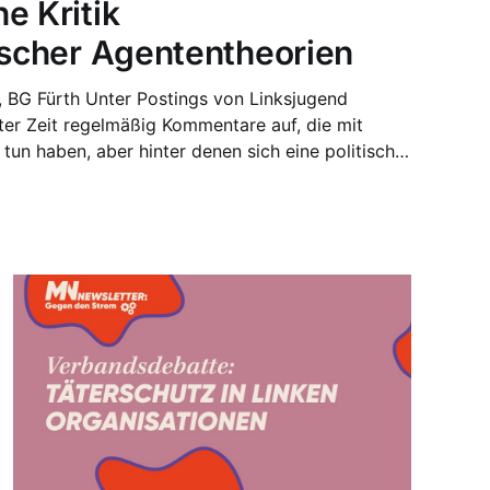
e Kritik
tischer Agententheorien
ngs von Linksjugend
zter Zeit regelmäßig Kommentare auf, die mit
u tun haben, aber hinter denen sich eine politische
ne Ideologiekritik verdient. Wenn der BAK
 Plattform, der BAK antiautoritäre Linke oder