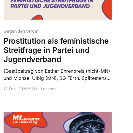
Gegen den Strom
Prostitution als feministische
Streitfrage in Partei und
Jugendverband
(Gast)beitrag von Esther Ehrenpreis (nicht-MN)
und Michael Ulbig (MN), BG Fürth. Spätestens
seit Julia Klöckners Aussage, Deutschland sei
12 Feb. 2026
5 Min. Lesezeit
der „Puff Europas“, ist eines klar: Prostitution ist
erneut ein Thema, was gesellschaftlich breit
diskutiert wird. Dabei werden mehrere
Positionen deutlich. Im Zentrum steht die Frage,
ob das bisherige deutsche