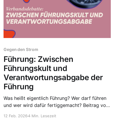
Gegen den Strom
Führung: Zwischen
Führungskult und
Verantwortungsabgabe der
Führung
Was heißt eigentlich Führung? Wer darf führen
und wer wird dafür fertiggemacht? Beitrag von
Momo Eich, BG Köln. Zwischen dem autoritären
12 Feb. 2026
4 Min. Lesezeit
Wunsch, den eigenen Willen durchzusetzen, und
dem Unwillen, sich auf demokratische