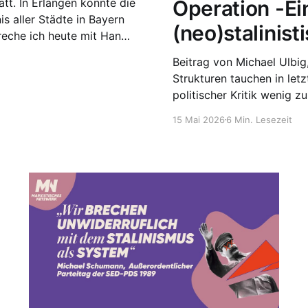
t. In Erlangen konnte die
Operation -Ein
s aller Städte in Bayern
(neo)stalinis
preche ich heute mit Hanna
in der Partei aktiv,
Beitrag von Michael Ulbig, BG Fürth Unter Posti
Strukturen tauchen in let
politischer Kritik wenig z
Ideologie verbirgt, die ei
15 Mai 2026
6 Min. Lesezeit
Feminismus, die Libertäre