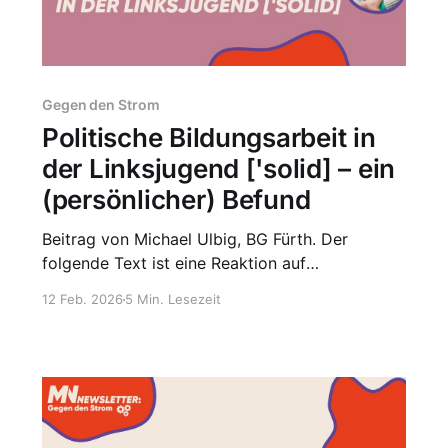
Gegen den Strom
Politische Bildungsarbeit in
der Linksjugend ['solid] – ein
(persönlicher) Befund
Beitrag von Michael Ulbig, BG Fürth. Der
folgende Text ist eine Reaktion auf
Erfahrungen, die auf dem Bildungswochenende
12 Feb. 2026
5 Min. Lesezeit
der Linksjugend ['solid] Bayern und der
Herbstakademie des Bundesverbandes
gemacht wurden. Dort zeigte sich deutlich,
dass ein Teil der Teilnehmenden
Schwierigkeiten hatte, mit den bereitgestellten
Texten zu arbeiten. Diese Beobachtung ist