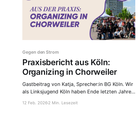
Gegen den Strom
Praxisbericht aus Köln:
Organizing in Chorweiler
Gastbeitrag von Katja, Sprecher:in BG Köln. Wir
als Linksjugend Köln haben Ende letzten Jahres
ein Organizing-Projekt gestartet. Seit mehreren
12 Feb. 2026
2 Min. Lesezeit
Jahren engagieren wir uns schon mit
Stadtteilarbeit in Chorweiler, einem prekären
und von der Politik abgehängten Stadtteil in
Köln. Nun bringen wir diese Arbeit auf ein neues
Level. Dabei