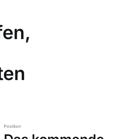
fen,
ten
Position