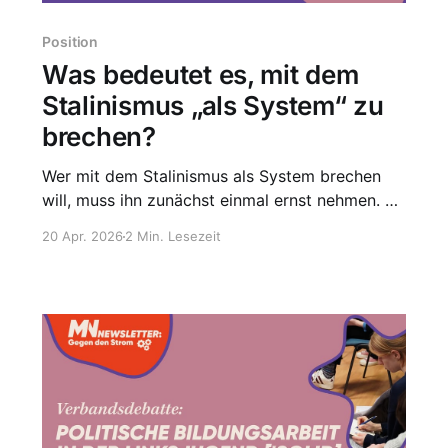
Position
Was bedeutet es, mit dem
Stalinismus „als System“ zu
brechen?
Wer mit dem Stalinismus als System brechen
will, muss ihn zunächst einmal ernst nehmen. Er
ist weder eine historische Zufälligkeit, noch eine
20 Apr. 2026
2 Min. Lesezeit
determinierte Notwendigkeit der Geschichte. Er
brachte Gewalt, Terror und Unterdrückung
hervor und kehrte die emanzipatorischen Ziele
des Sozialismus in Systeme der Bürokratie und
Entmündigung um. Die Stalinismuskritik ist